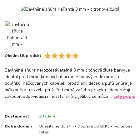
Ohodnotit produkt
Bavlněná šňůra nerozčesávatelná 3 mm citónově žluté barvy Je
ideální pro tvorbu krásných macrame bytových dekorací a
doplňků, háčkovaných kabelek, prostírání, deček a pufů Šňůra je
měkkoučká a skvěle pruží Při tvorbě vašeho projektu, doporučuji
zakoupit odpovídající množství šnůry, jelikož se může ...
celý popis
Dostupnost
Skladem
Doba dodání
Odesíláme do 24 h • Doprava od 69 Kč • Tvořte bez
čekání