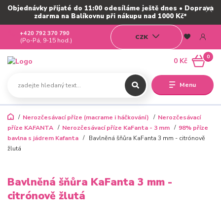
Objednávky přijaté do 11:00 odesíláme ještě dnes • Doprava
zdarma na Balíkovnu při nákupu nad 1000 Kč*
+420 792 370 790
CZK
(Po-Pá, 9-15 hod.)
0
0 Kč
Menu
Nerozčesávací příze (macrame i háčkování)
Nerozčesávací
příze KAFANTA
Nerozčesávací příze KaFanta - 3 mm
98% příze
bavlna s jádrem Kafanta
Bavlněná šňůra KaFanta 3 mm - citrónově
žlutá
Bavlněná šňůra KaFanta 3 mm -
citrónově žlutá