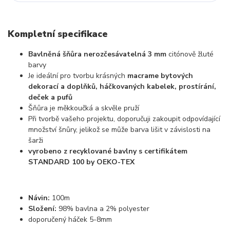
Kompletní specifikace
Bavlněná šňůra nerozčesávatelná 3 mm
citónově žluté
barvy
Je ideální pro tvorbu krásných
macrame bytových
dekorací a doplňků, háčkovaných kabelek, prostírání,
deček a pufů
Šňůra je měkkoučká a skvěle pruží
Při tvorbě vašeho projektu, doporučuji zakoupit odpovídající
množství šnůry, jelikož se může barva lišit v závislosti na
šarži
vyrobeno z recyklované bavlny s certifikátem
STANDARD 100 by OEKO-TEX
Návin:
100m
Složení:
98% bavlna a 2% polyester
doporučený háček 5-8mm