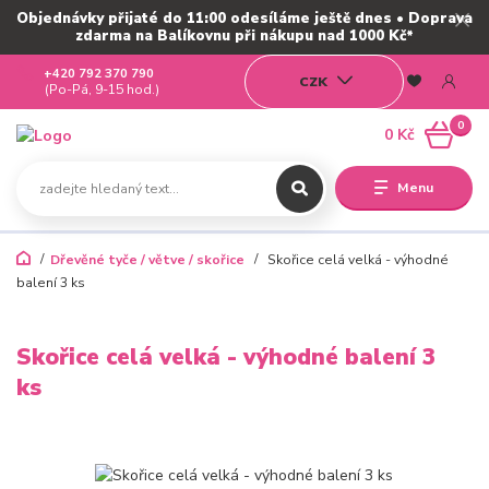
Objednávky přijaté do 11:00 odesíláme ještě dnes • Doprava
zdarma na Balíkovnu při nákupu nad 1000 Kč*
+420 792 370 790
CZK
(Po-Pá, 9-15 hod.)
0
0 Kč
Menu
Dřevěné tyče / větve / skořice
Skořice celá velká - výhodné
balení 3 ks
Skořice celá velká - výhodné balení 3
ks