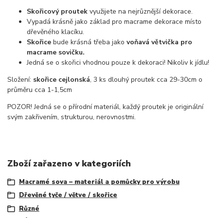
Skořicový proutek
využijete na nejrůznější dekorace.
Vypadá krásně jako základ pro macrame dekorace místo
dřevěného klacíku.
Skořice
bude krásná třeba jako
voňavá větvička pro
macrame sovičku.
Jedná se o skořici vhodnou pouze k dekoraci! Nikoliv k jídlu!
Složení:
skořice cejlonská
, 3 ks dlouhý proutek cca 29-30cm o
průměru cca 1-1,5cm
POZOR! Jedná se o přírodní materiál, každý proutek je originální
svým zakřivením, strukturou, nerovnostmi.
Zboží zařazeno v kategoriích
Macramé sova – materiál a pomůcky pro výrobu
Dřevěné tyče / větve / skořice
Různé